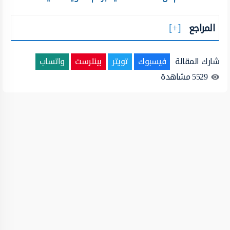
المراجع
شارك المقالة
فيسبوك
تويتر
بينترست
واتساب
5529
مشاهدة