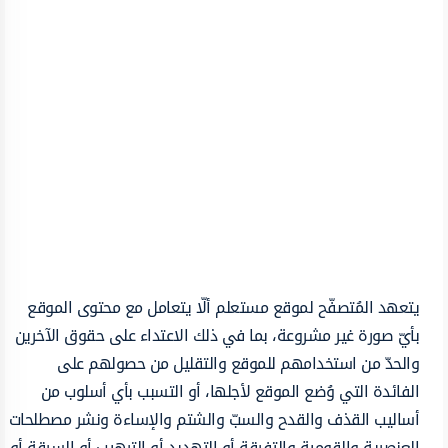
يتعهد المُتصفّح لموقع مستعلم ألّا يتعامل مع محتوى الموقع
بأيّ صورة غير مشروعة، بما في ذلك الاعتداء على حقوق الآخرين
والحدّ من استخدامهم للموقع والتقليل من حصولهم على
الفائدة التي وُضع الموقع لأجلها، أو التسبب بأي أسلوب من
أساليب القذف والقدح والسبّ والشتم والإساءة ونشر مصطلحات
العنصرية والقومية والتفرقة أو التهديد أو الترهيب أو السرقة أو