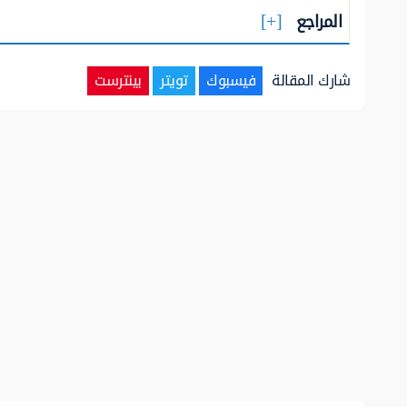
المراجع
شارك المقالة
فيسبوك
تويتر
بينترست