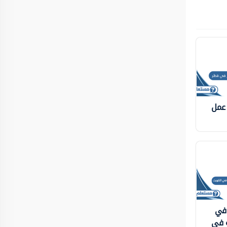
 عمل
 في
ة في