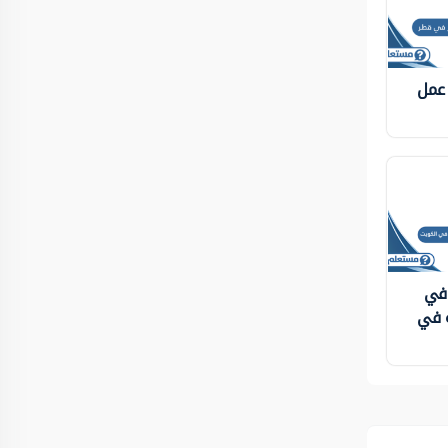
 عمل
 في
ة في