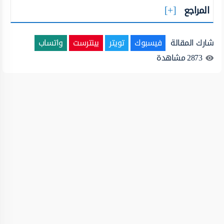
المراجع
شارك المقالة
فيسبوك
تويتر
بينترست
واتساب
2873
مشاهدة