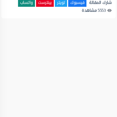
شارك المقالة
فيسبوك
تويتر
بينترست
واتساب
5553
مشاهدة