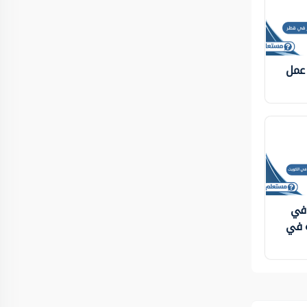
 عمل
 في
ة في