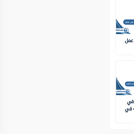
 عمل
 في
ة في