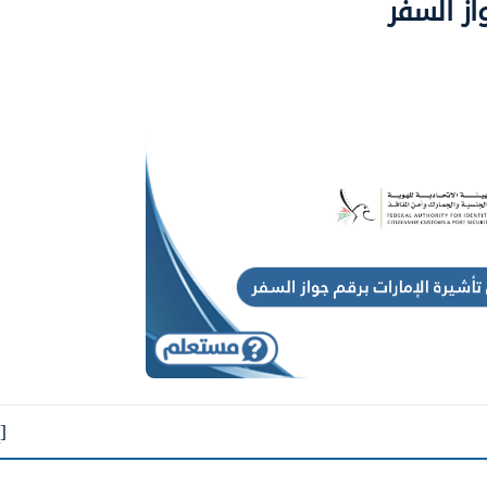
از السفر
[