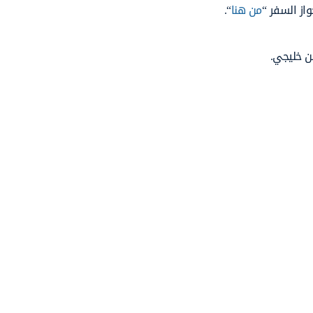
از السفر “
من هنا
“.
ن خليجي.