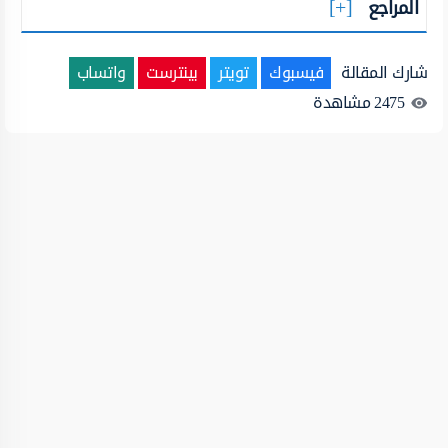
المراجع
شارك المقالة
فيسبوك
تويتر
بينترست
واتساب
2475
مشاهدة