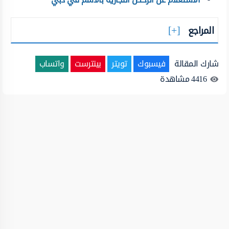
المراجع
شارك المقالة
فيسبوك
تويتر
بينترست
واتساب
4416
مشاهدة