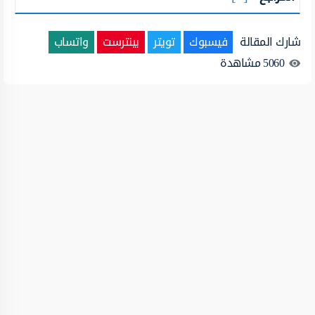
شارك المقالة
فيسبوك
تويتر
بينترست
واتساب
5060
مشاهدة