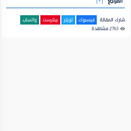
المراجع
شارك المقالة
فيسبوك
تويتر
بينترست
واتساب
2763
مشاهدة