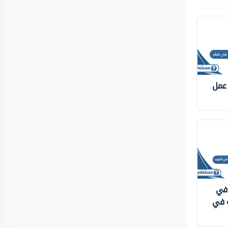
 عمل
 في
ة في