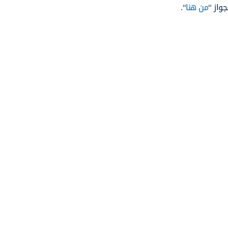
واز “
من هنا
“.